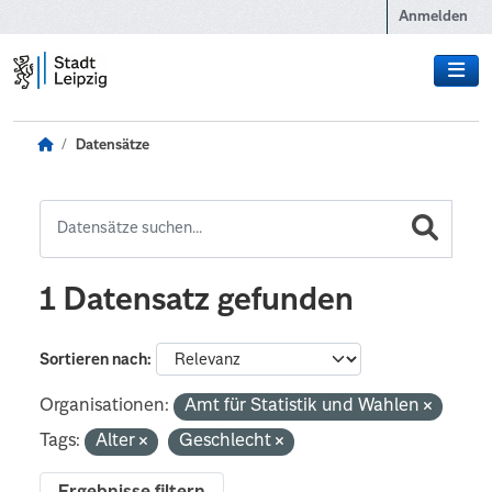
Zum Hauptinhalt wechseln
Anmelden
Datensätze
1 Datensatz gefunden
Sortieren nach
Organisationen:
Amt für Statistik und Wahlen
Tags:
Alter
Geschlecht