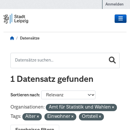
Zum Hauptinhalt wechseln
Anmelden
Datensätze
1 Datensatz gefunden
Sortieren nach
Organisationen:
Amt für Statistik und Wahlen
Tags:
Alter
Einwohner
Ortsteil