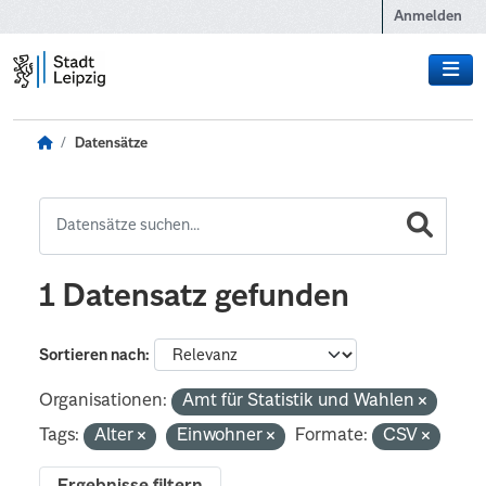
Zum Hauptinhalt wechseln
Anmelden
Datensätze
1 Datensatz gefunden
Sortieren nach
Organisationen:
Amt für Statistik und Wahlen
Tags:
Alter
Einwohner
Formate:
CSV