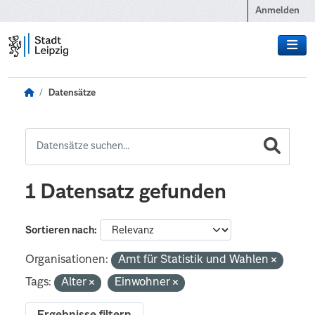
Zum Hauptinhalt wechseln
Anmelden
Datensätze
1 Datensatz gefunden
Sortieren nach
Organisationen:
Amt für Statistik und Wahlen
Tags:
Alter
Einwohner