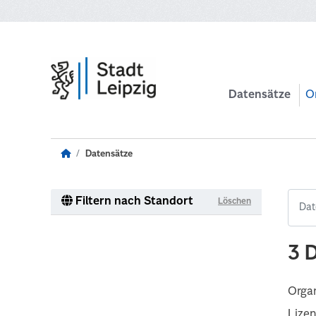
Zum Hauptinhalt wechseln
Datensätze
O
Datensätze
Filtern nach Standort
Löschen
3 
Organ
Lize