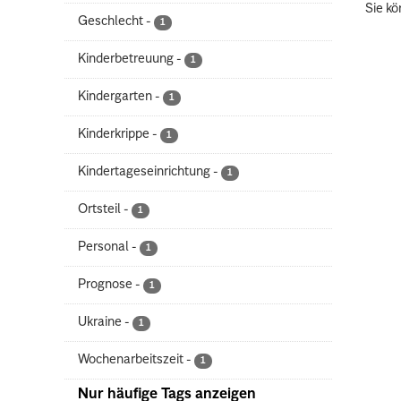
Sie kö
Geschlecht
-
1
Kinderbetreuung
-
1
Kindergarten
-
1
Kinderkrippe
-
1
Kindertageseinrichtung
-
1
Ortsteil
-
1
Personal
-
1
Prognose
-
1
Ukraine
-
1
Wochenarbeitszeit
-
1
Nur häufige Tags anzeigen