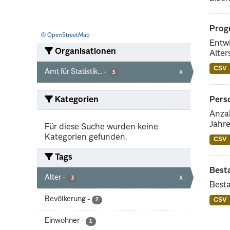
Progn
© OpenStreetMap
Entwi
Organisationen
Alter
CSV
Amt für Statistik...
-
x
3
Kategorien
Perso
Anzah
Jahre
Für diese Suche wurden keine
Kategorien gefunden.
CSV
Tags
Best
Alter
-
x
3
Besta
Bevölkerung
-
2
CSV
Einwohner
-
1