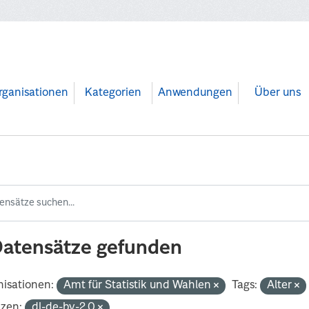
rganisationen
Kategorien
Anwendungen
Über uns
Datensätze gefunden
isationen:
Amt für Statistik und Wahlen
Tags:
Alter
nzen:
dl-de-by-2.0