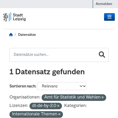
Zum Hauptinhalt wechseln
Anmelden
Datensätze
1 Datensatz gefunden
Sortieren nach
Organisationen:
Amt für Statistik und Wahlen
Lizenzen:
dl-de-by-2.0
Kategorien:
Internationale Themen