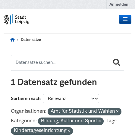
Zum Hauptinhalt wechseln
Anmelden
Datensätze
1 Datensatz gefunden
Sortieren nach
Organisationen:
Amt für Statistik und Wahlen
Kategorien:
Bildung, Kultur und Sport
Tags:
Kindertageseinrichtung