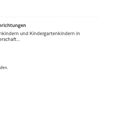
inrichtungen
enkindern und Kindergartenkindern in
rschaft...
ufen.