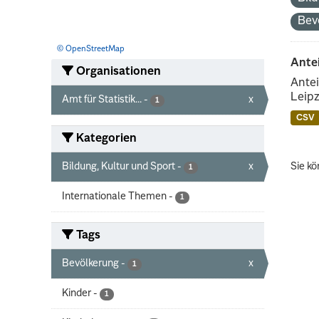
Bev
© OpenStreetMap
Ante
Organisationen
Antei
Leipz
Amt für Statistik...
-
x
1
CSV
Kategorien
Bildung, Kultur und Sport
-
x
Sie kö
1
Internationale Themen
-
1
Tags
Bevölkerung
-
x
1
Kinder
-
1