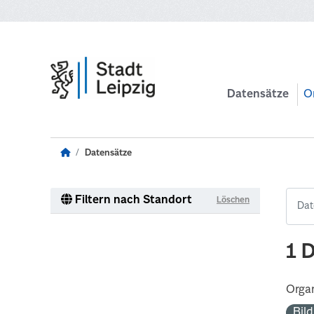
Zum Hauptinhalt wechseln
Datensätze
O
Datensätze
Filtern nach Standort
Löschen
1 
Organ
Bil