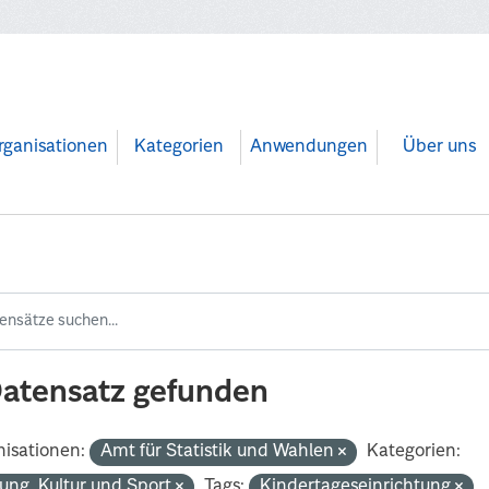
rganisationen
Kategorien
Anwendungen
Über uns
Datensatz gefunden
isationen:
Amt für Statistik und Wahlen
Kategorien:
dung, Kultur und Sport
Tags:
Kindertageseinrichtung