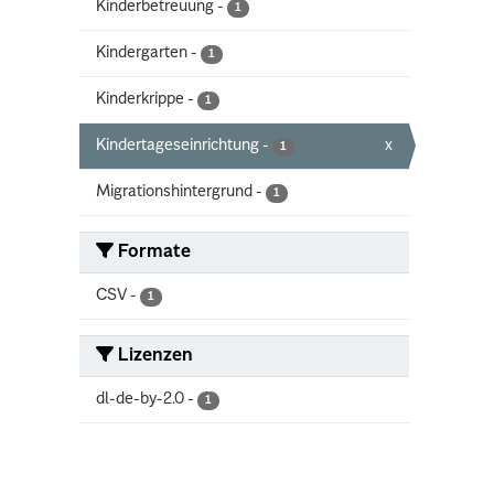
Kinderbetreuung
-
1
Kindergarten
-
1
Kinderkrippe
-
1
Kindertageseinrichtung
-
x
1
Migrationshintergrund
-
1
Formate
CSV
-
1
Lizenzen
dl-de-by-2.0
-
1