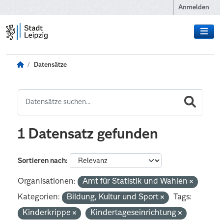
Zum Hauptinhalt wechseln
Anmelden
Datensätze
1 Datensatz gefunden
Sortieren nach
Organisationen:
Amt für Statistik und Wahlen
Kategorien:
Bildung, Kultur und Sport
Tags:
Kinderkrippe
Kindertageseinrichtung