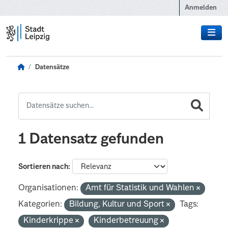
Zum Hauptinhalt wechseln
Anmelden
Datensätze
1 Datensatz gefunden
Sortieren nach
Organisationen:
Amt für Statistik und Wahlen
Kategorien:
Bildung, Kultur und Sport
Tags:
Kinderkrippe
Kinderbetreuung