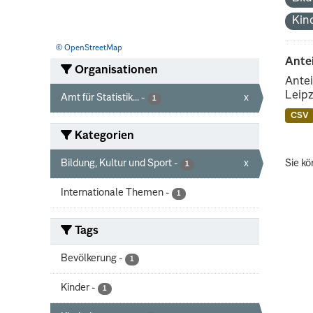
Kin
© OpenStreetMap
Ante
Organisationen
Antei
Leipz
Amt für Statistik...
-
x
1
CSV
Kategorien
Bildung, Kultur und Sport
-
x
Sie kö
1
Internationale Themen
-
1
Tags
Bevölkerung
-
1
Kinder
-
1