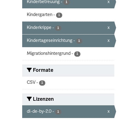
Kinderbetreuung
-
x
1
Kindergarten
-
1
Kinderkrippe
-
x
1
Kindertageseinrichtung
-
x
1
Migrationshintergrund
-
1
Formate
CSV
-
1
Lizenzen
dl-de-by-2.0
-
x
1