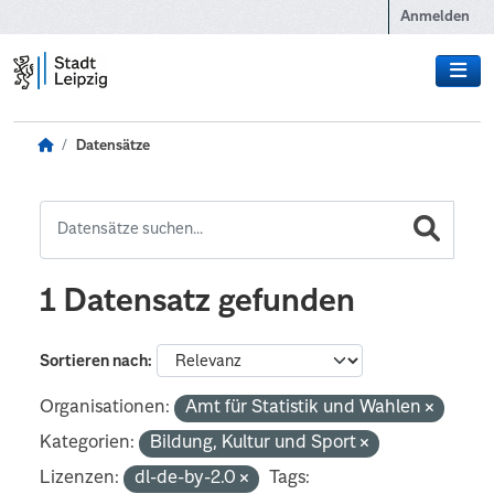
Zum Hauptinhalt wechseln
Anmelden
Datensätze
1 Datensatz gefunden
Sortieren nach
Organisationen:
Amt für Statistik und Wahlen
Kategorien:
Bildung, Kultur und Sport
Lizenzen:
dl-de-by-2.0
Tags: