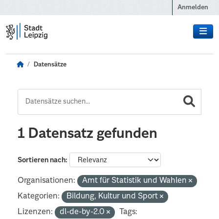
Zum Hauptinhalt wechseln
Anmelden
Datensätze
1 Datensatz gefunden
Sortieren nach
Organisationen:
Amt für Statistik und Wahlen
Kategorien:
Bildung, Kultur und Sport
Lizenzen:
dl-de-by-2.0
Tags: