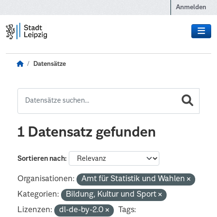
Zum Hauptinhalt wechseln
Anmelden
Datensätze
1 Datensatz gefunden
Sortieren nach
Organisationen:
Amt für Statistik und Wahlen
Kategorien:
Bildung, Kultur und Sport
Lizenzen:
dl-de-by-2.0
Tags: