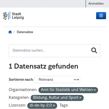
Zum Hauptinhalt wechseln
Anmelden
Datensätze
1 Datensatz gefunden
Sortieren nach
Organisationen:
Amt für Statistik und Wahlen
Kategorien:
Bildung, Kultur und Sport
Lizenzen:
dl-de-by-2.0
Tags: