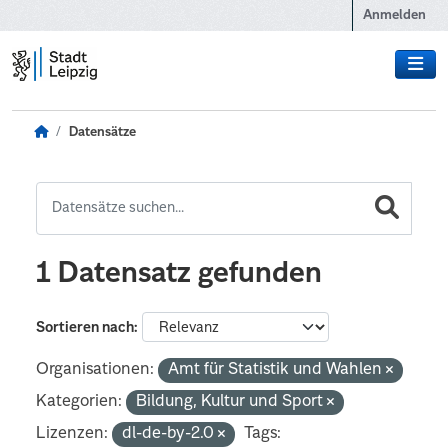
Zum Hauptinhalt wechseln
Anmelden
Datensätze
1 Datensatz gefunden
Sortieren nach
Organisationen:
Amt für Statistik und Wahlen
Kategorien:
Bildung, Kultur und Sport
Lizenzen:
dl-de-by-2.0
Tags: