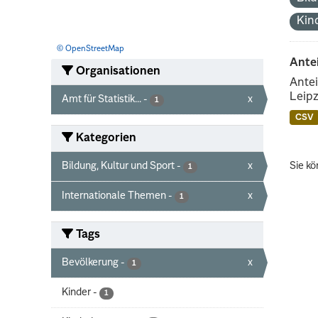
Kin
© OpenStreetMap
Ante
Organisationen
Antei
Leipz
Amt für Statistik...
-
x
1
CSV
Kategorien
Bildung, Kultur und Sport
-
x
Sie kö
1
Internationale Themen
-
x
1
Tags
Bevölkerung
-
x
1
Kinder
-
1