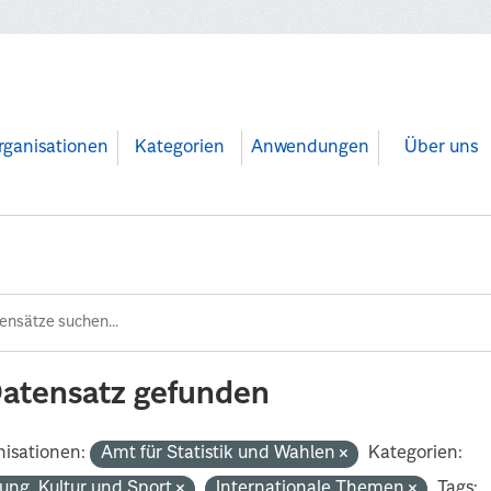
rganisationen
Kategorien
Anwendungen
Über uns
Datensatz gefunden
isationen:
Amt für Statistik und Wahlen
Kategorien:
dung, Kultur und Sport
Internationale Themen
Tags: