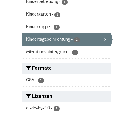
Kinderbetreuung
-
1
Kindergarten
-
1
Kinderkrippe
-
1
Kindertageseinrichtung
-
x
1
Migrationshintergrund
-
1
Formate
CSV
-
1
Lizenzen
dl-de-by-2.0
-
1