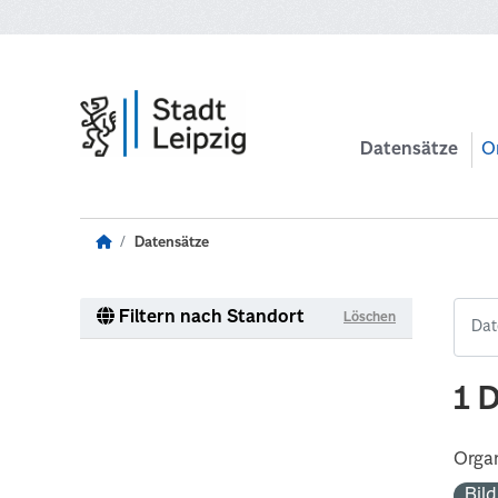
Zum Hauptinhalt wechseln
Datensätze
O
Datensätze
Filtern nach Standort
Löschen
1 
Organ
Bil