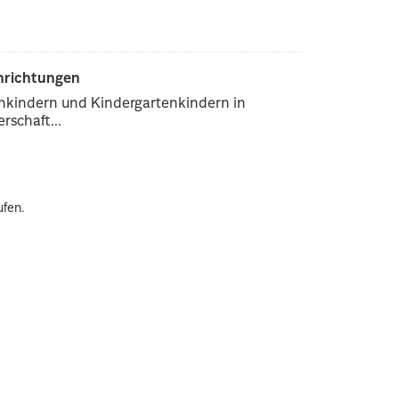
inrichtungen
enkindern und Kindergartenkindern in
rschaft...
ufen.