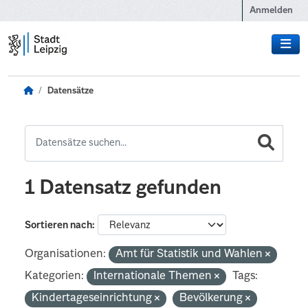
Zum Hauptinhalt wechseln
Anmelden
Datensätze
1 Datensatz gefunden
Sortieren nach
Organisationen:
Amt für Statistik und Wahlen
Kategorien:
Internationale Themen
Tags:
Kindertageseinrichtung
Bevölkerung