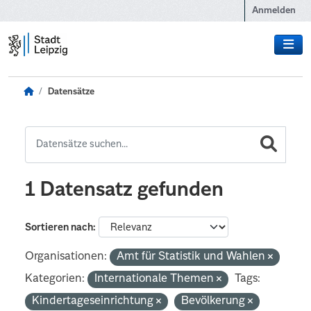
Zum Hauptinhalt wechseln
Anmelden
Datensätze
1 Datensatz gefunden
Sortieren nach
Organisationen:
Amt für Statistik und Wahlen
Kategorien:
Internationale Themen
Tags:
Kindertageseinrichtung
Bevölkerung