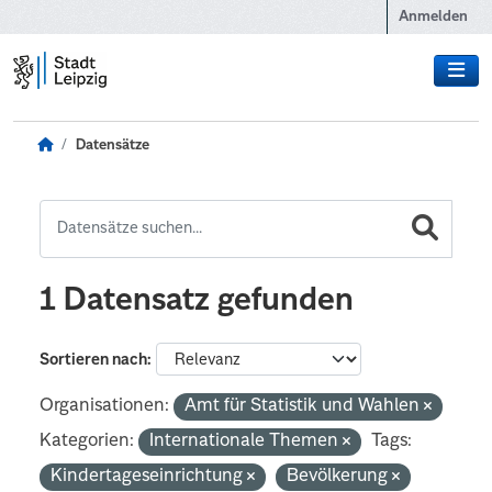
Zum Hauptinhalt wechseln
Anmelden
Datensätze
1 Datensatz gefunden
Sortieren nach
Organisationen:
Amt für Statistik und Wahlen
Kategorien:
Internationale Themen
Tags:
Kindertageseinrichtung
Bevölkerung