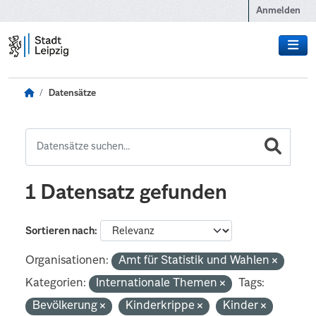
Zum Hauptinhalt wechseln
Anmelden
Datensätze
1 Datensatz gefunden
Sortieren nach
Organisationen:
Amt für Statistik und Wahlen
Kategorien:
Internationale Themen
Tags:
Bevölkerung
Kinderkrippe
Kinder