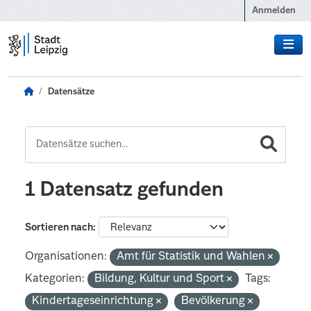
Zum Hauptinhalt wechseln
Anmelden
Datensätze
1 Datensatz gefunden
Sortieren nach
Organisationen:
Amt für Statistik und Wahlen
Kategorien:
Bildung, Kultur und Sport
Tags:
Kindertageseinrichtung
Bevölkerung