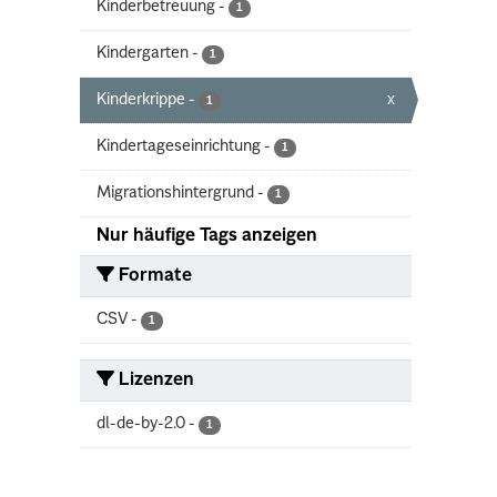
Kinderbetreuung
-
1
Kindergarten
-
1
Kinderkrippe
-
x
1
Kindertageseinrichtung
-
1
Migrationshintergrund
-
1
Nur häufige Tags anzeigen
Formate
CSV
-
1
Lizenzen
dl-de-by-2.0
-
1