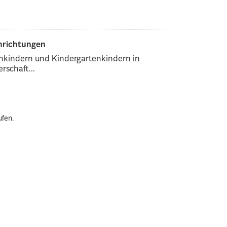
inrichtungen
enkindern und Kindergartenkindern in
rschaft...
ufen.