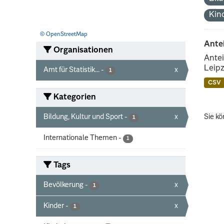
Kin
© OpenStreetMap
Ante
Organisationen
Antei
Leipz
Amt für Statistik...
-
x
1
CSV
Kategorien
Bildung, Kultur und Sport
-
x
Sie kö
1
Internationale Themen
-
1
Tags
Bevölkerung
-
x
1
Kinder
-
x
1