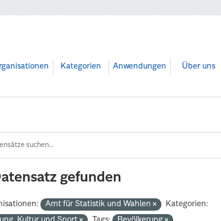
rganisationen
Kategorien
Anwendungen
Über uns
Datensatz gefunden
isationen:
Amt für Statistik und Wahlen
Kategorien:
dung, Kultur und Sport
Tags:
Bevölkerung