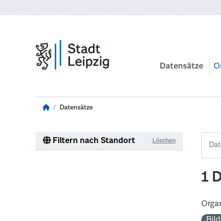
Zum Hauptinhalt wechseln
Datensätze
O
Datensätze
Filtern nach Standort
Löschen
1 
Organ
Bil