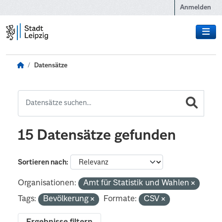
Zum Hauptinhalt wechseln
Anmelden
Datensätze
15 Datensätze gefunden
Sortieren nach
Organisationen:
Amt für Statistik und Wahlen
Tags:
Bevölkerung
Formate:
CSV