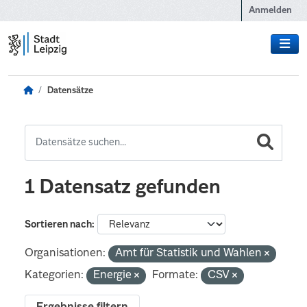
Zum Hauptinhalt wechseln
Anmelden
Datensätze
1 Datensatz gefunden
Sortieren nach
Organisationen:
Amt für Statistik und Wahlen
Kategorien:
Energie
Formate:
CSV