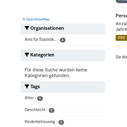
Perso
© OpenStreetMap
Anzah
Organisationen
Jahre
CSV
Amt für Statistik...
-
1
Kategorien
Sie kö
Für diese Suche wurden keine
Kategorien gefunden.
Tags
Alter
-
1
Geschlecht
-
1
Kinderbetreuung
-
1