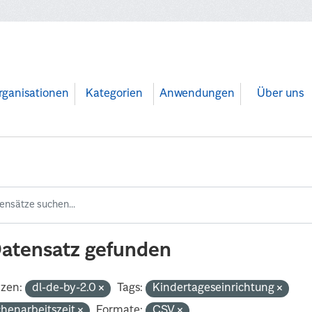
rganisationen
Kategorien
Anwendungen
Über uns
Datensatz gefunden
nzen:
dl-de-by-2.0
Tags:
Kindertageseinrichtung
henarbeitszeit
Formate:
CSV