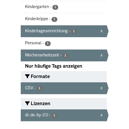
Kindergarten
-
1
Kinderkrippe
-
1
Kindertageseinrichtung
-
x
1
Personal
-
1
Wochenarbeitszeit
-
x
1
Nur häufige Tags anzeigen
Formate
CSV
-
x
1
Lizenzen
dl-de-by-2.0
-
x
1