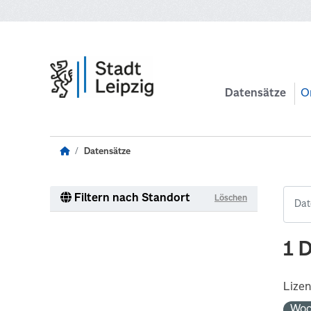
Zum Hauptinhalt wechseln
Datensätze
O
Datensätze
Filtern nach Standort
Löschen
1 
Lize
Woc