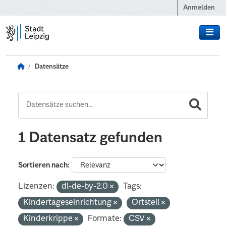
Zum Hauptinhalt wechseln
Anmelden
Datensätze
1 Datensatz gefunden
Sortieren nach
Lizenzen:
dl-de-by-2.0
Tags:
Kindertageseinrichtung
Ortsteil
Kinderkrippe
Formate:
CSV