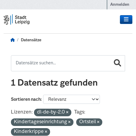
Zum Hauptinhalt wechseln
Anmelden
Datensätze
1 Datensatz gefunden
Sortieren nach
Lizenzen:
dl-de-by-2.0
Tags:
Kindertageseinrichtung
Ortsteil
Kinderkrippe