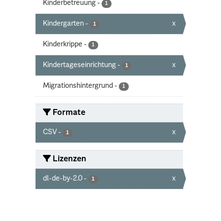
Kinderbetreuung
-
1
Kindergarten
-
x
1
Kinderkrippe
-
1
Kindertageseinrichtung
-
x
1
Migrationshintergrund
-
1
Formate
CSV
-
x
1
Lizenzen
dl-de-by-2.0
-
x
1