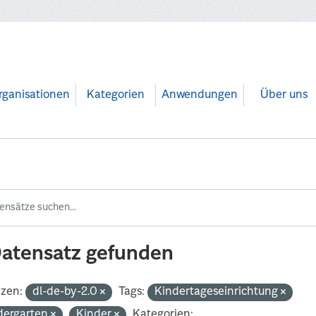
rganisationen
Kategorien
Anwendungen
Über uns
Datensatz gefunden
nzen:
dl-de-by-2.0
Tags:
Kindertageseinrichtung
dergarten
Kinder
Kategorien: