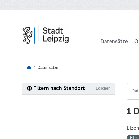
Zum Hauptinhalt wechseln
Datensätze
O
Datensätze
Filtern nach Standort
Löschen
1 
Lize
Kin