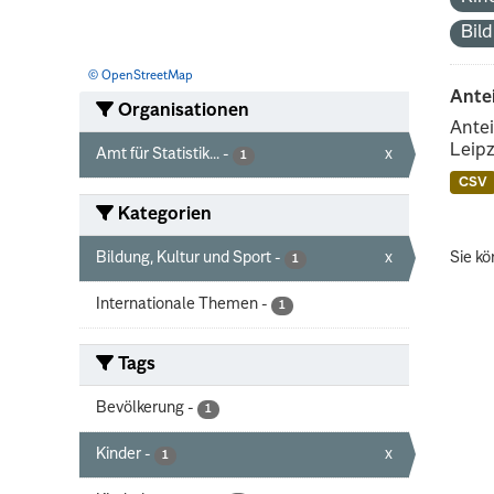
Bil
© OpenStreetMap
Ante
Organisationen
Antei
Leipz
Amt für Statistik...
-
x
1
CSV
Kategorien
Bildung, Kultur und Sport
-
x
Sie kö
1
Internationale Themen
-
1
Tags
Bevölkerung
-
1
Kinder
-
x
1