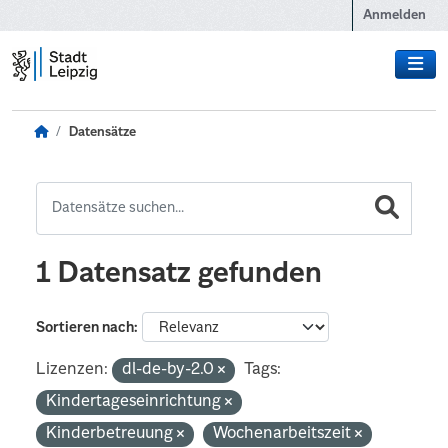
Zum Hauptinhalt wechseln
Anmelden
Datensätze
1 Datensatz gefunden
Sortieren nach
Lizenzen:
dl-de-by-2.0
Tags:
Kindertageseinrichtung
Kinderbetreuung
Wochenarbeitszeit