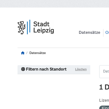
Zum Hauptinhalt wechseln
Datensätze
O
Datensätze
Filtern nach Standort
Löschen
1 
Lize
Kin