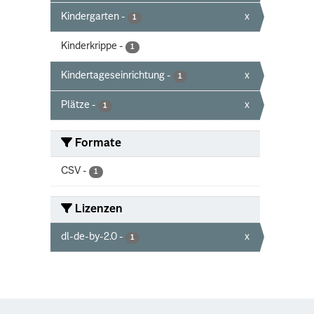
Kindergarten
-
x
1
Kinderkrippe
-
1
Kindertageseinrichtung
-
x
1
Plätze
-
x
1
Formate
CSV
-
1
Lizenzen
dl-de-by-2.0
-
x
1