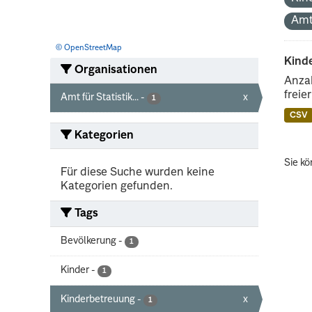
Amt
© OpenStreetMap
Kind
Organisationen
Anzah
freie
Amt für Statistik...
-
x
1
CSV
Kategorien
Sie kö
Für diese Suche wurden keine
Kategorien gefunden.
Tags
Bevölkerung
-
1
Kinder
-
1
Kinderbetreuung
-
x
1