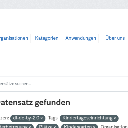
rganisationen
Kategorien
Anwendungen
Über uns
Datensatz gefunden
nzen:
dl-de-by-2.0
Tags:
Kindertageseinrichtung
derbetreuung
Plätze
Kindergarten
Organisation