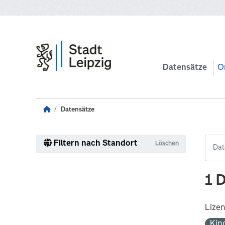
Zum Hauptinhalt wechseln
Datensätze
O
Datensätze
Filtern nach Standort
Löschen
1 
Lize
Kin