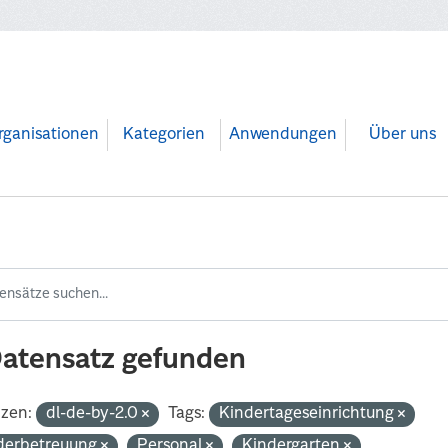
rganisationen
Kategorien
Anwendungen
Über uns
Datensatz gefunden
nzen:
dl-de-by-2.0
Tags:
Kindertageseinrichtung
derbetreuung
Personal
Kindergarten