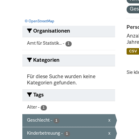
Ges
© OpenStreetMap
Perso
Organisationen
Anzah
Jahre
Amt für Statistik...
-
1
CSV
Kategorien
Sie kö
Für diese Suche wurden keine
Kategorien gefunden.
Tags
Alter
-
1
Geschlecht
-
x
1
Kinderbetreuung
-
x
1