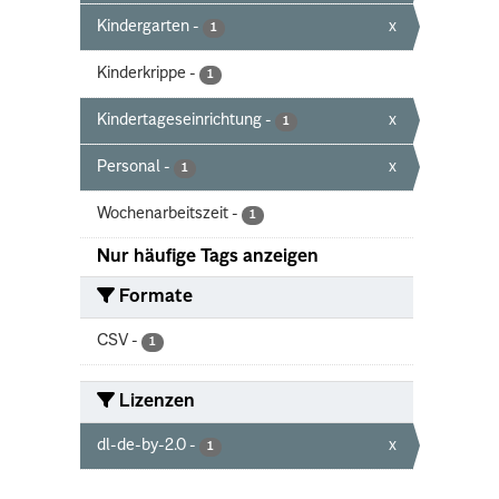
Kindergarten
-
x
1
Kinderkrippe
-
1
Kindertageseinrichtung
-
x
1
Personal
-
x
1
Wochenarbeitszeit
-
1
Nur häufige Tags anzeigen
Formate
CSV
-
1
Lizenzen
dl-de-by-2.0
-
x
1