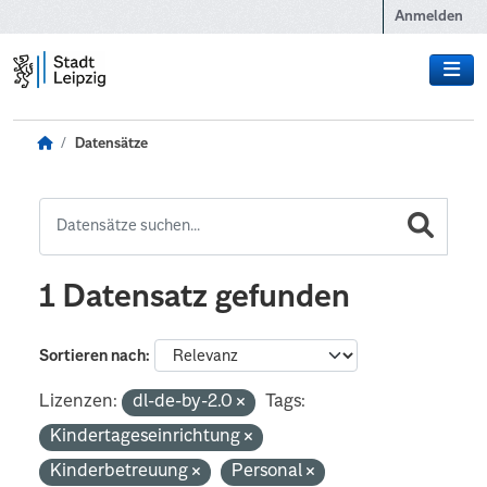
Zum Hauptinhalt wechseln
Anmelden
Datensätze
1 Datensatz gefunden
Sortieren nach
Lizenzen:
dl-de-by-2.0
Tags:
Kindertageseinrichtung
Kinderbetreuung
Personal