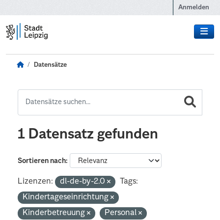
Zum Hauptinhalt wechseln
Anmelden
Datensätze
1 Datensatz gefunden
Sortieren nach
Lizenzen:
dl-de-by-2.0
Tags:
Kindertageseinrichtung
Kinderbetreuung
Personal