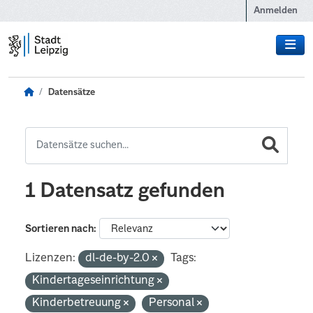
Zum Hauptinhalt wechseln
Anmelden
Datensätze
1 Datensatz gefunden
Sortieren nach
Lizenzen:
dl-de-by-2.0
Tags:
Kindertageseinrichtung
Kinderbetreuung
Personal