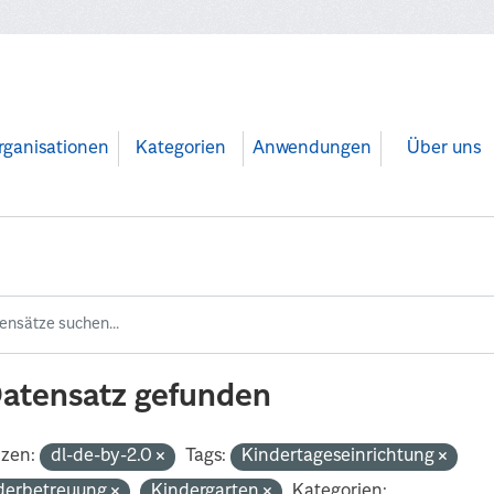
rganisationen
Kategorien
Anwendungen
Über uns
Datensatz gefunden
nzen:
dl-de-by-2.0
Tags:
Kindertageseinrichtung
derbetreuung
Kindergarten
Kategorien: