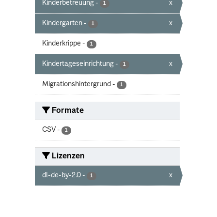
Kinderbetreuung
-
x
1
Kindergarten
-
x
1
Kinderkrippe
-
1
Kindertageseinrichtung
-
x
1
Migrationshintergrund
-
1
Formate
CSV
-
1
Lizenzen
dl-de-by-2.0
-
x
1