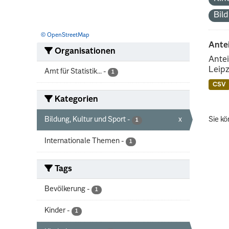
Bil
© OpenStreetMap
Ante
Organisationen
Antei
Leipz
Amt für Statistik...
-
1
CSV
Kategorien
Bildung, Kultur und Sport
-
x
Sie kö
1
Internationale Themen
-
1
Tags
Bevölkerung
-
1
Kinder
-
1