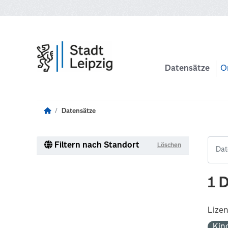
Zum Hauptinhalt wechseln
Datensätze
O
Datensätze
Filtern nach Standort
Löschen
1 
Lize
Kin