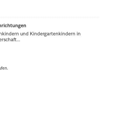
inrichtungen
enkindern und Kindergartenkindern in
rschaft...
ufen.