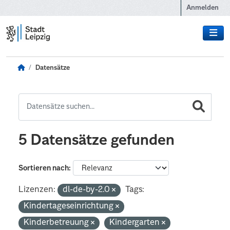
Zum Hauptinhalt wechseln
Anmelden
Datensätze
5 Datensätze gefunden
Sortieren nach
Lizenzen:
dl-de-by-2.0
Tags:
Kindertageseinrichtung
Kinderbetreuung
Kindergarten