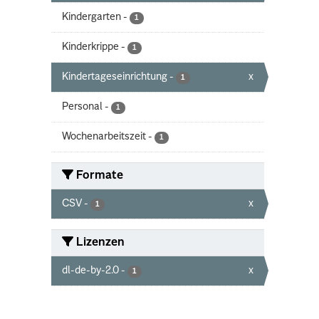
Kindergarten
-
1
Kinderkrippe
-
1
Kindertageseinrichtung
-
x
1
Personal
-
1
Wochenarbeitszeit
-
1
Formate
CSV
-
x
1
Lizenzen
dl-de-by-2.0
-
x
1