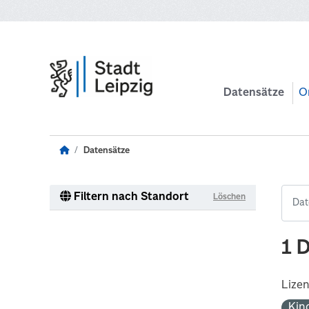
Zum Hauptinhalt wechseln
Datensätze
O
Datensätze
Filtern nach Standort
Löschen
1 
Lize
Kin