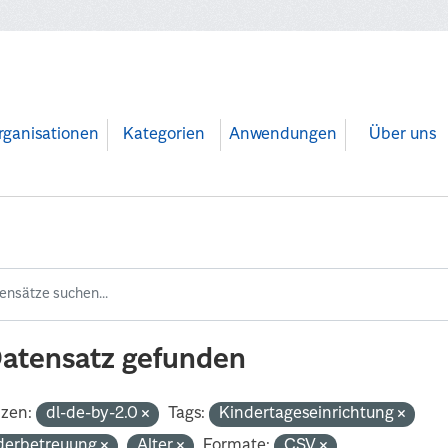
rganisationen
Kategorien
Anwendungen
Über uns
Datensatz gefunden
nzen:
dl-de-by-2.0
Tags:
Kindertageseinrichtung
derbetreuung
Alter
Formate:
CSV