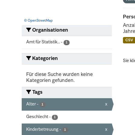
Perso
© OpenStreetMap
Anzah
Organisationen
Jahre
CSV
Amt für Statistik...
-
1
Kategorien
Sie kö
Für diese Suche wurden keine
Kategorien gefunden.
Tags
Alter
-
x
1
Geschlecht
-
1
Kinderbetreuung
-
x
1