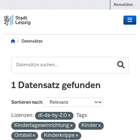
Zum Hauptinhalt wechseln
Anmelden
Datensätze
1 Datensatz gefunden
Sortieren nach
Lizenzen:
dl-de-by-2.0
Tags:
Kindertageseinrichtung
Kinder
Ortsteil
Kinderkrippe