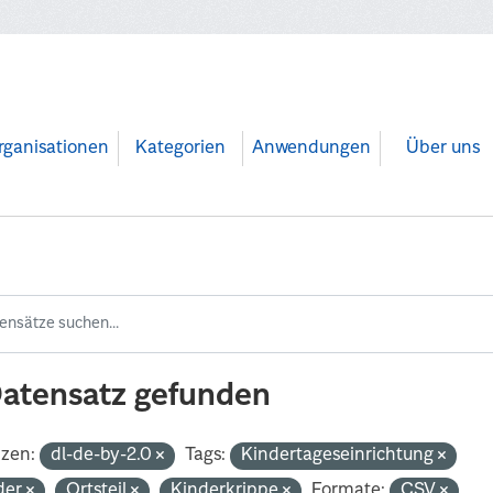
rganisationen
Kategorien
Anwendungen
Über uns
Datensatz gefunden
nzen:
dl-de-by-2.0
Tags:
Kindertageseinrichtung
der
Ortsteil
Kinderkrippe
Formate:
CSV