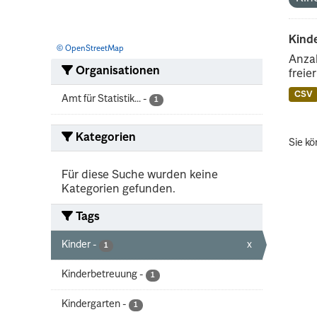
Kinde
© OpenStreetMap
Anzah
Organisationen
freie
CSV
Amt für Statistik...
-
1
Kategorien
Sie kö
Für diese Suche wurden keine
Kategorien gefunden.
Tags
Kinder
-
x
1
Kinderbetreuung
-
1
Kindergarten
-
1