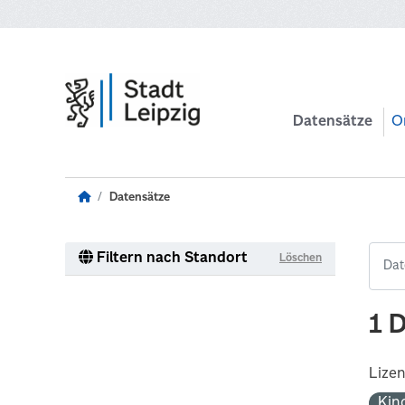
Zum Hauptinhalt wechseln
Datensätze
O
Datensätze
Filtern nach Standort
Löschen
1 
Lize
Kin