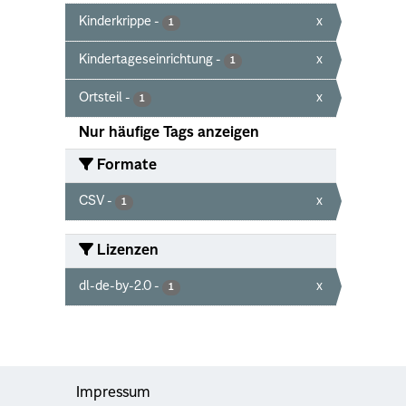
Kinderkrippe
-
x
1
Kindertageseinrichtung
-
x
1
Ortsteil
-
x
1
Nur häufige Tags anzeigen
Formate
CSV
-
x
1
Lizenzen
dl-de-by-2.0
-
x
1
Impressum