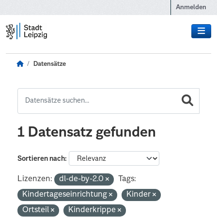
Zum Hauptinhalt wechseln
Anmelden
Datensätze
1 Datensatz gefunden
Sortieren nach
Lizenzen:
dl-de-by-2.0
Tags:
Kindertageseinrichtung
Kinder
Ortsteil
Kinderkrippe