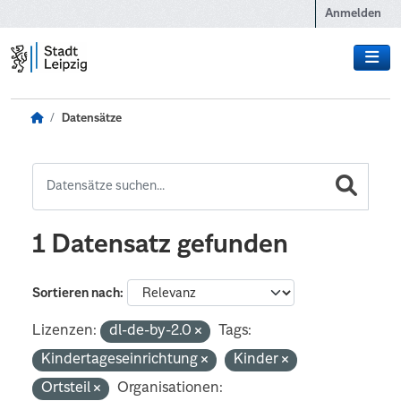
Zum Hauptinhalt wechseln
Anmelden
Datensätze
1 Datensatz gefunden
Sortieren nach
Lizenzen:
dl-de-by-2.0
Tags:
Kindertageseinrichtung
Kinder
Ortsteil
Organisationen: