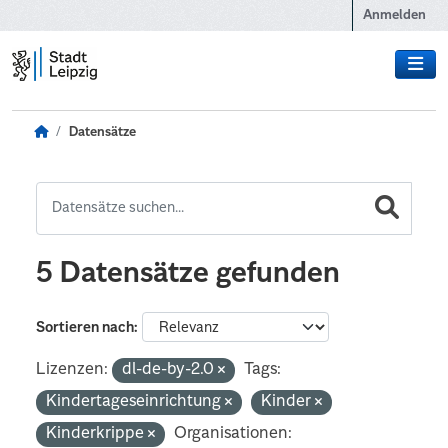
Zum Hauptinhalt wechseln
Anmelden
Datensätze
5 Datensätze gefunden
Sortieren nach
Lizenzen:
dl-de-by-2.0
Tags:
Kindertageseinrichtung
Kinder
Kinderkrippe
Organisationen: