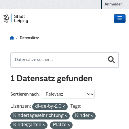
Zum Hauptinhalt wechseln
Anmelden
Datensätze
1 Datensatz gefunden
Sortieren nach
Lizenzen:
dl-de-by-2.0
Tags:
Kindertageseinrichtung
Kinder
Kindergarten
Plätze