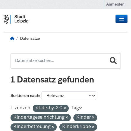
Zum Hauptinhalt wechseln
Anmelden
Datensätze
1 Datensatz gefunden
Sortieren nach
Lizenzen:
dl-de-by-2.0
Tags:
Kindertageseinrichtung
Kinder
Kinderbetreuung
Kinderkrippe