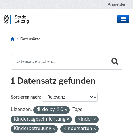
Zum Hauptinhalt wechseln
Anmelden
Datensätze
1 Datensatz gefunden
Sortieren nach
Lizenzen:
dl-de-by-2.0
Tags:
Kindertageseinrichtung
Kinder
Kinderbetreuung
Kindergarten