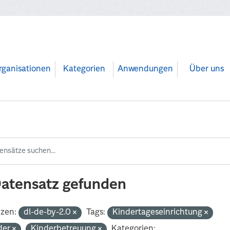
rganisationen
Kategorien
Anwendungen
Über uns
Datensatz gefunden
nzen:
dl-de-by-2.0
Tags:
Kindertageseinrichtung
der
Kinderbetreuung
Kategorien: