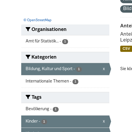
Bil
© OpenStreetMap
Ante
Organisationen
Antei
Leipz
Amt für Statistik...
-
1
CSV
Kategorien
Bildung, Kultur und Sport
-
x
Sie kö
1
Internationale Themen
-
1
Tags
Bevölkerung
-
1
Kinder
-
x
1