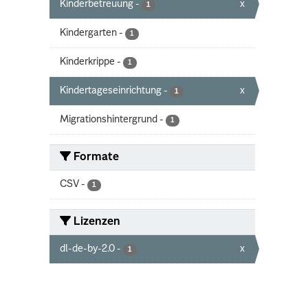
Kinderbetreuung
-
x
1
Kindergarten
-
1
Kinderkrippe
-
1
Kindertageseinrichtung
-
x
1
Migrationshintergrund
-
1
Formate
CSV
-
1
Lizenzen
dl-de-by-2.0
-
x
1