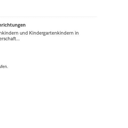
inrichtungen
enkindern und Kindergartenkindern in
rschaft...
ufen.