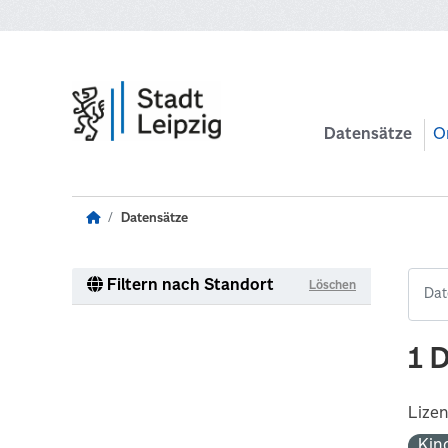
Zum Hauptinhalt wechseln
Datensätze
O
Datensätze
Filtern nach Standort
Löschen
1 
Lize
Kin