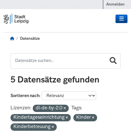
Zum Hauptinhalt wechseln
Anmelden
Datensätze
5 Datensätze gefunden
Sortieren nach
Lizenzen:
dl-de-by-2.0
Tags:
Kindertageseinrichtung
Kinder
Kinderbetreuung