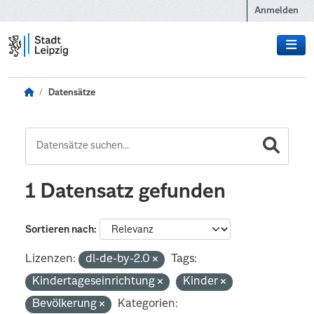
Zum Hauptinhalt wechseln
Anmelden
Datensätze
1 Datensatz gefunden
Sortieren nach
Lizenzen:
dl-de-by-2.0
Tags:
Kindertageseinrichtung
Kinder
Bevölkerung
Kategorien: