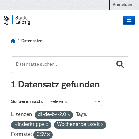
Zum Hauptinhalt wechseln
Anmelden
Datensätze
1 Datensatz gefunden
Sortieren nach
Lizenzen:
dl-de-by-2.0
Tags:
Kinderkrippe
Wochenarbeitszeit
Formate:
CSV